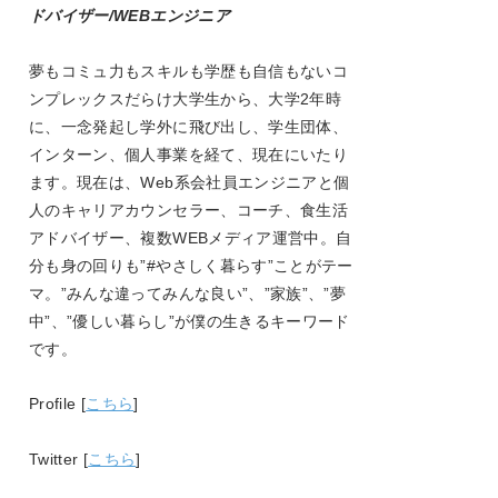
ドバイザー/WEBエンジニア
夢もコミュ力もスキルも学歴も自信もないコ
ンプレックスだらけ大学生から、大学
2
年時
に、一念発起し学外に飛び出し、学生団体、
インターン、個人事業を経て、現在にいたり
ます。現在は、
Web
系会社員エンジニアと個
人のキャリアカウンセラー、コーチ、食生活
アドバイザー、複数
WEB
メディア運営中。自
分も身の回りも
”#
やさしく暮らす
”
ことがテー
マ。
”
みんな違ってみんな良い
”
、
”
家族
”
、
”
夢
中
”
、
”
優しい暮らし
”
が僕の生きるキーワード
です。
Profile [
こちら
]
Twitter [
こちら
]