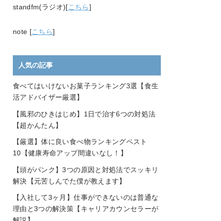
standfm(ラジオ)[
こちら
]
note [
こちら
]
人気の記事
食べてはいけないお菓子ランキング3選【食生
活アドバイザー厳選】
【風邪のひきはじめ】1日で治す6つの対処法
【超かんたん】
【厳選】体に良い食べ物ランキングベスト
10【健康寿命アップ間違いなし！】
【頭がパンク】3つの原因と対処法でスッキリ
解決【元苦しんでた僕が教えます】
【入社して3ヶ月】仕事ができないのは普通な
理由と3つの解決策【キャリアカウンセラーが
解説】