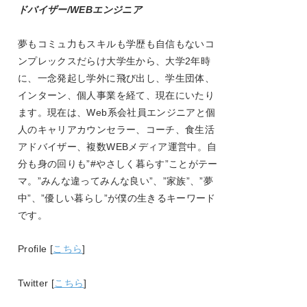
ドバイザー/WEBエンジニア
夢もコミュ力もスキルも学歴も自信もないコ
ンプレックスだらけ大学生から、大学
2
年時
に、一念発起し学外に飛び出し、学生団体、
インターン、個人事業を経て、現在にいたり
ます。現在は、
Web
系会社員エンジニアと個
人のキャリアカウンセラー、コーチ、食生活
アドバイザー、複数
WEB
メディア運営中。自
分も身の回りも
”#
やさしく暮らす
”
ことがテー
マ。
”
みんな違ってみんな良い
”
、
”
家族
”
、
”
夢
中
”
、
”
優しい暮らし
”
が僕の生きるキーワード
です。
Profile [
こちら
]
Twitter [
こちら
]