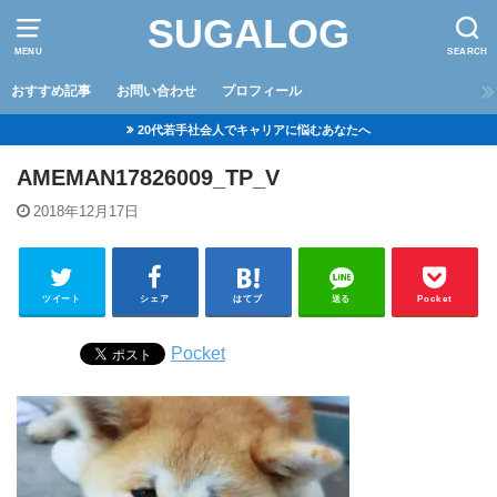
SUGALOG
MENU
SEARCH
おすすめ記事
お問い合わせ
プロフィール
20代若手社会人でキャリアに悩むあなたへ
AMEMAN17826009_TP_V
2018年12月17日
ツイート
シェア
はてブ
送る
Pocket
Pocket