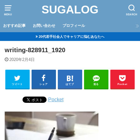
SUGALOG
MENU
SEARCH
おすすめ記事
お問い合わせ
プロフィール
20代若手社会人でキャリアに悩むあなたへ
writing-828911_1920
2020年2月4日
ツイート
シェア
はてブ
送る
Pocket
Pocket