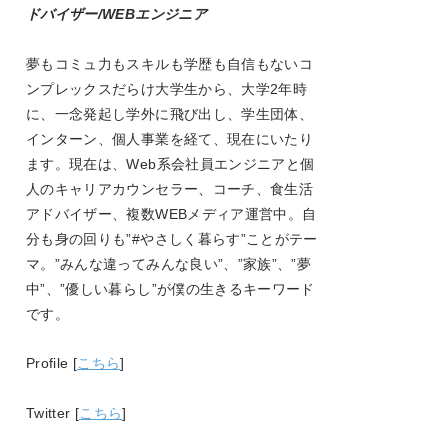
ドバイザー/WEBエンジニア
夢もコミュ力もスキルも学歴も自信もないコ
ンプレックスだらけ大学生から、大学
2
年時
に、一念発起し学外に飛び出し、学生団体、
インターン、個人事業を経て、現在にいたり
ます。現在は、
Web
系会社員エンジニアと個
人のキャリアカウンセラー、コーチ、食生活
アドバイザー、複数
WEB
メディア運営中。自
分も身の回りも
”#
やさしく暮らす
”
ことがテー
マ。
”
みんな違ってみんな良い
”
、
”
家族
”
、
”
夢
中
”
、
”
優しい暮らし
”
が僕の生きるキーワード
です。
Profile [
こちら
]
Twitter [
こちら
]