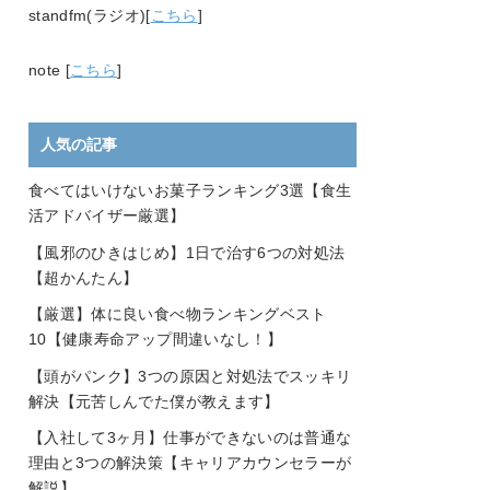
standfm(ラジオ)[
こちら
]
note [
こちら
]
人気の記事
食べてはいけないお菓子ランキング3選【食生
活アドバイザー厳選】
【風邪のひきはじめ】1日で治す6つの対処法
【超かんたん】
【厳選】体に良い食べ物ランキングベスト
10【健康寿命アップ間違いなし！】
【頭がパンク】3つの原因と対処法でスッキリ
解決【元苦しんでた僕が教えます】
【入社して3ヶ月】仕事ができないのは普通な
理由と3つの解決策【キャリアカウンセラーが
解説】