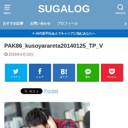
SUGALOG
MENU
SEARCH
おすすめ記事
お問い合わせ
プロフィール
20代若手社会人でキャリアに悩むあなたへ
PAK86_kusoyarareta20140125_TP_V
2018年6月18日
ツイート
シェア
はてブ
送る
Pocket
Pocket