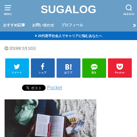
SUGALOG
MENU
SEARCH
おすすめ記事
お問い合わせ
プロフィール
20代若手社会人でキャリアに悩むあなたへ
2019年3月10日
ツイート
シェア
はてブ
送る
Pocket
Pocket