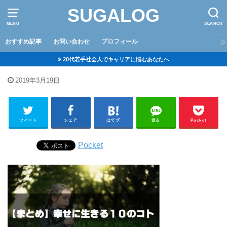
SUGALOG
MENU
SEARCH
おすすめ記事
お問い合わせ
プロフィール
20代若手社会人でキャリアに悩むあなたへ
2019年3月19日
ツイート
シェア
はてブ
送る
Pocket
Pocket