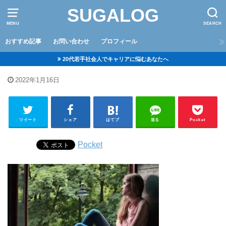
SUGALOG
MENU
SEARCH
おすすめ記事
お問い合わせ
プロフィール
20代若手社会人でキャリアに悩むあなたへ
2022年1月16日
ツイート
シェア
はてブ
送る
Pocket
Pocket