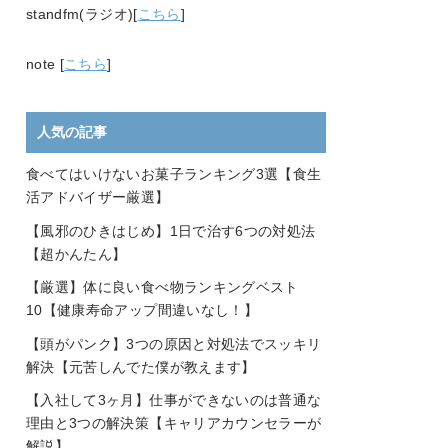
standfm(ラジオ)[
こちら
]
note [
こちら
]
人気の記事
食べてはいけないお菓子ランキング3選【食生
活アドバイザー厳選】
【風邪のひきはじめ】1日で治す6つの対処法
【超かんたん】
【厳選】体に良い食べ物ランキングベスト
10【健康寿命アップ間違いなし！】
【頭がパンク】3つの原因と対処法でスッキリ
解決【元苦しんでた僕が教えます】
【入社して3ヶ月】仕事ができないのは普通な
理由と3つの解決策【キャリアカウンセラーが
解説】