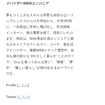
ドバイザー/WEBエンジニア
夢もコミュ力もスキルも学歴も自信もないコ
ンプレックスだらけ大学生から、大学
2
年時
に、一念発起し学外に飛び出し、学生団体、
インターン、個人事業を経て、現在にいたり
ます。現在は、
Web
系会社員エンジニアと個
人のキャリアカウンセラー、コーチ、食生活
アドバイザー、複数
WEB
メディア運営中。自
分も身の回りも
”#
やさしく暮らす
”
ことがテー
マ。
”
みんな違ってみんな良い
”
、
”
家族
”
、
”
夢
中
”
、
”
優しい暮らし
”
が僕の生きるキーワード
です。
Profile [
こちら
]
Twitter [
こちら
]