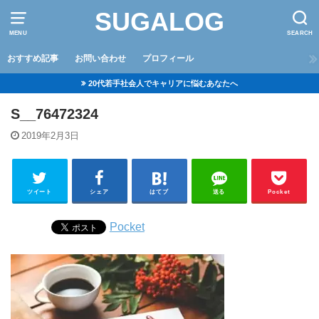
SUGALOG
MENU
SEARCH
おすすめ記事
お問い合わせ
プロフィール
20代若手社会人でキャリアに悩むあなたへ
S__76472324
2019年2月3日
ツイート
シェア
はてブ
送る
Pocket
Pocket