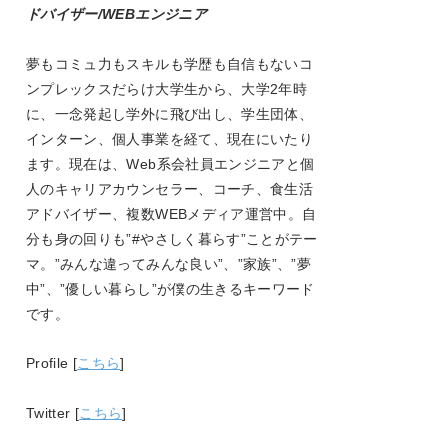
ドバイザー/WEBエンジニア
夢もコミュ力もスキルも学歴も自信もないコ
ンプレックスだらけ大学生から、大学
2
年時
に、一念発起し学外に飛び出し、学生団体、
インターン、個人事業を経て、現在にいたり
ます。現在は、
Web
系会社員エンジニアと個
人のキャリアカウンセラー、コーチ、食生活
アドバイザー、複数
WEB
メディア運営中。自
分も身の回りも
”#
やさしく暮らす
”
ことがテー
マ。
”
みんな違ってみんな良い
”
、
”
家族
”
、
”
夢
中
”
、
”
優しい暮らし
”
が僕の生きるキーワード
です。
Profile [
こちら
]
Twitter [
こちら
]