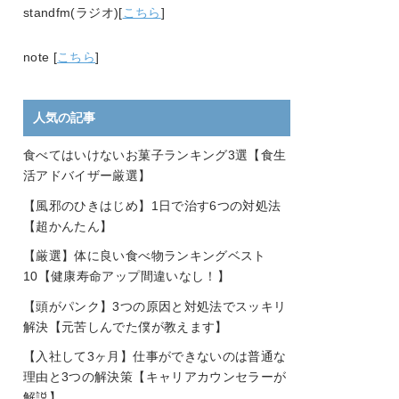
standfm(ラジオ)[
こちら
]
note [
こちら
]
人気の記事
食べてはいけないお菓子ランキング3選【食生
活アドバイザー厳選】
【風邪のひきはじめ】1日で治す6つの対処法
【超かんたん】
【厳選】体に良い食べ物ランキングベスト
10【健康寿命アップ間違いなし！】
【頭がパンク】3つの原因と対処法でスッキリ
解決【元苦しんでた僕が教えます】
【入社して3ヶ月】仕事ができないのは普通な
理由と3つの解決策【キャリアカウンセラーが
解説】