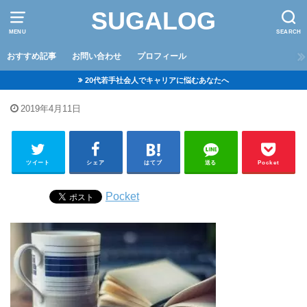
SUGALOG
MENU
SEARCH
おすすめ記事
お問い合わせ
プロフィール
20代若手社会人でキャリアに悩むあなたへ
2019年4月11日
ツイート
シェア
はてブ
送る
Pocket
Pocket