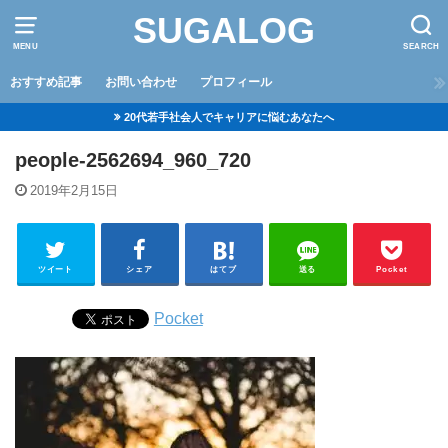
SUGALOG
MENU
SEARCH
おすすめ記事
お問い合わせ
プロフィール
20代若手社会人でキャリアに悩むあなたへ
people-2562694_960_720
2019年2月15日
ツイート
シェア
はてブ
送る
Pocket
Pocket