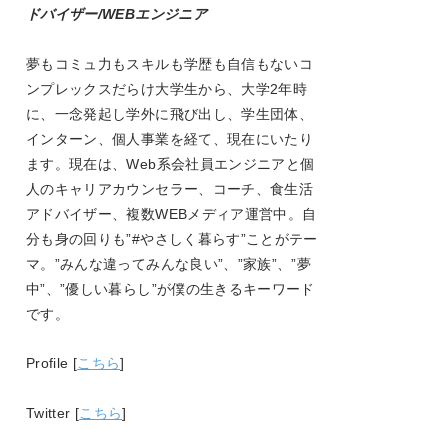
ドバイザー/WEBエンジニア
夢もコミュ力もスキルも学歴も自信もないコ
ンプレックスだらけ大学生から、大学
2
年時
に、一念発起し学外に飛び出し、学生団体、
インターン、個人事業を経て、現在にいたり
ます。現在は、
Web
系会社員エンジニアと個
人のキャリアカウンセラー、コーチ、食生活
アドバイザー、複数
WEB
メディア運営中。自
分も身の回りも
”#
やさしく暮らす
”
ことがテー
マ。
”
みんな違ってみんな良い
”
、
”
家族
”
、
”
夢
中
”
、
”
優しい暮らし
”
が僕の生きるキーワード
です。
Profile [
こちら
]
Twitter [
こちら
]