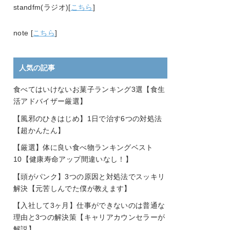
standfm(ラジオ)[
こちら
]
note [
こちら
]
人気の記事
食べてはいけないお菓子ランキング3選【食生
活アドバイザー厳選】
【風邪のひきはじめ】1日で治す6つの対処法
【超かんたん】
【厳選】体に良い食べ物ランキングベスト
10【健康寿命アップ間違いなし！】
【頭がパンク】3つの原因と対処法でスッキリ
解決【元苦しんでた僕が教えます】
【入社して3ヶ月】仕事ができないのは普通な
理由と3つの解決策【キャリアカウンセラーが
解説】