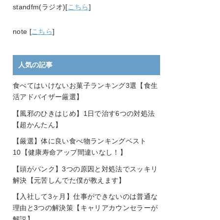
standfm(ラジオ)[
こちら
]
note [
こちら
]
人気の記事
食べてはいけないお菓子ランキング3選【食生
活アドバイザー厳選】
【風邪のひきはじめ】1日で治す6つの対処法
【超かんたん】
【厳選】体に良い食べ物ランキングベスト
10【健康寿命アップ間違いなし！】
【頭がパンク】3つの原因と対処法でスッキリ
解決【元苦しんでた僕が教えます】
【入社して3ヶ月】仕事ができないのは普通な
理由と3つの解決策【キャリアカウンセラーが
解説】