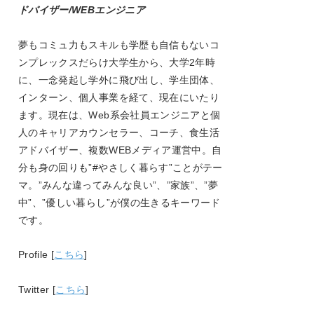
ドバイザー/WEBエンジニア
夢もコミュ力もスキルも学歴も自信もないコ
ンプレックスだらけ大学生から、大学
2
年時
に、一念発起し学外に飛び出し、学生団体、
インターン、個人事業を経て、現在にいたり
ます。現在は、
Web
系会社員エンジニアと個
人のキャリアカウンセラー、コーチ、食生活
アドバイザー、複数
WEB
メディア運営中。自
分も身の回りも
”#
やさしく暮らす
”
ことがテー
マ。
”
みんな違ってみんな良い
”
、
”
家族
”
、
”
夢
中
”
、
”
優しい暮らし
”
が僕の生きるキーワード
です。
Profile [
こちら
]
Twitter [
こちら
]