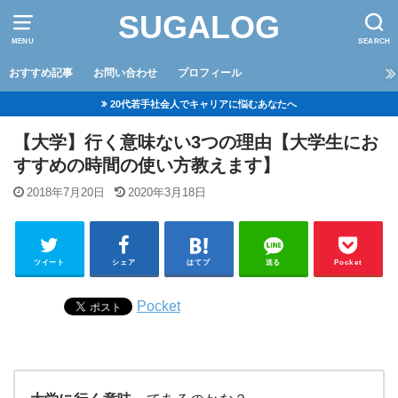
SUGALOG
MENU
SEARCH
おすすめ記事
お問い合わせ
プロフィール
20代若手社会人でキャリアに悩むあなたへ
【大学】行く意味ない3つの理由【大学生にお
すすめの時間の使い方教えます】
2018年7月20日
2020年3月18日
ツイート
シェア
はてブ
送る
Pocket
Pocket