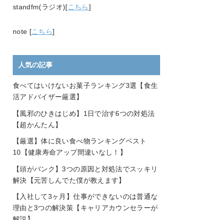
standfm(ラジオ)[
こちら
]
note [
こちら
]
人気の記事
食べてはいけないお菓子ランキング3選【食生
活アドバイザー厳選】
【風邪のひきはじめ】1日で治す6つの対処法
【超かんたん】
【厳選】体に良い食べ物ランキングベスト
10【健康寿命アップ間違いなし！】
【頭がパンク】3つの原因と対処法でスッキリ
解決【元苦しんでた僕が教えます】
【入社して3ヶ月】仕事ができないのは普通な
理由と3つの解決策【キャリアカウンセラーが
解説】