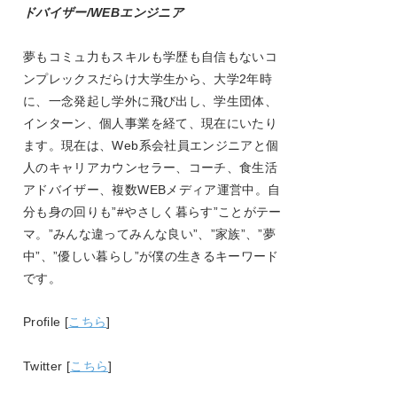
ドバイザー/WEBエンジニア
夢もコミュ力もスキルも学歴も自信もないコ
ンプレックスだらけ大学生から、大学
2
年時
に、一念発起し学外に飛び出し、学生団体、
インターン、個人事業を経て、現在にいたり
ます。現在は、
Web
系会社員エンジニアと個
人のキャリアカウンセラー、コーチ、食生活
アドバイザー、複数
WEB
メディア運営中。自
分も身の回りも
”#
やさしく暮らす
”
ことがテー
マ。
”
みんな違ってみんな良い
”
、
”
家族
”
、
”
夢
中
”
、
”
優しい暮らし
”
が僕の生きるキーワード
です。
Profile [
こちら
]
Twitter [
こちら
]