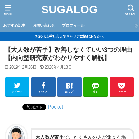
SUGALOG
MENU
SEARCH
おすすめ記事
お問い合わせ
プロフィール
20代若手社会人でキャリアに悩むあなたへ
【大人数が苦手】改善しなくていい3つの理由
【内向型研究家がわかりやすく解説】
2019年2月26日
2020年4月13日
ツイート
シェア
はてブ
送る
Pocket
Pocket
大人数が苦
手で、たくさんの人が集まる場