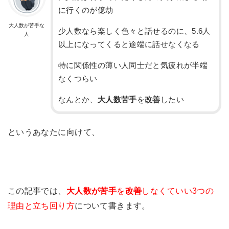
に行くのが億劫
大人数が苦手な
少人数なら楽しく色々と話せるのに、5.6人
人
以上になってくると途端に話せなくなる
特に関係性の薄い人同士だと気疲れが半端
なくつらい
なんとか、
大人数苦手
を
改善
したい
というあなたに向けて、
この記事では、
大人数が苦手
を
改善
しなくていい3つの
理由と立ち回り方
について書きます。