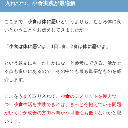
入れつつ、小食実践が最適解
ここまで、
小食
は
体に悪い
というよりも、むしろ体に良
いということをお伝えしてきましたが、
「
小食は体に悪い
よ、1日1食、2食は
体に悪い
よ」
という意見にも「たしかにな」と参考にできる、活かせ
る点も多いにあるので、その中でも最も重要なものを紹
介します。
ここをうまく取り入れて、
小食
のデメリットを抑えつ
つ、
小食
生活を実践できれば、きっと今抱えている問題
がいくつか改善の方向へ向かう可能性も低くない
かと思
います。