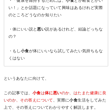
・「健康を維持するためには、
小食
とか断食とかい
い！」とか話題になっていて興味はあるけれど実際
のところどうなのか知りたい
・体にいい説と
悪い
説があるけれど、結論どっちな
の？
・もし
小食
が体にいいなら試してみたい気持ちもな
くはない
というあなたに向けて、
この記事では、
小食
は
体に悪い
のか、はたまた健康に良
いのか、その答えについて
、実際に
小食
生活をしてみた
上で、その答えについてわかりやすく解説します。