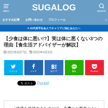
SUGALOG
MENU
SEARCH
おすすめ記事
お問い合わせ
プロフィール
20代若手社会人でキャリアに悩むあなたへ
【少食は体に悪い!?】実は体に悪くない3つの
理由【食生活アドバイザーが解説】
2021年8月7日
2022年4月2日
ツイート
シェア
はてブ
送る
Pocket
Pocket