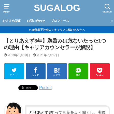
SUGALOG
MENU
SEARCH
おすすめ記事
お問い合わせ
プロフィール
20代若手社会人でキャリアに悩むあなたへ
【とりあえず3年】鵜呑みは危ないたった1つ
の理由【キャリアカウンセラーが解説】
2019年1月10日
2021年7月17日
ツイート
シェア
はてブ
送る
Pocket
Pocket
とりあえず3年
って言葉をよく聞くし、実際