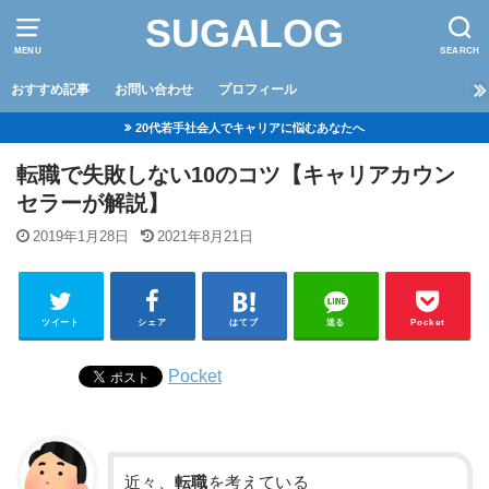
SUGALOG
MENU
SEARCH
おすすめ記事
お問い合わせ
プロフィール
20代若手社会人でキャリアに悩むあなたへ
転職で失敗しない10のコツ【キャリアカウン
セラーが解説】
2019年1月28日
2021年8月21日
ツイート
シェア
はてブ
送る
Pocket
Pocket
近々、
転職
を考えている