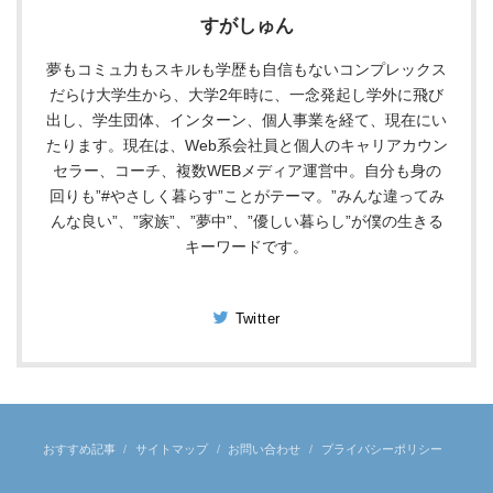
すがしゅん
夢もコミュ力もスキルも学歴も自信もないコンプレックス
だらけ大学生から、大学2年時に、一念発起し学外に飛び
出し、学生団体、インターン、個人事業を経て、現在にい
たります。現在は、Web系会社員と個人のキャリアカウン
セラー、コーチ、複数WEBメディア運営中。自分も身の
回りも”#やさしく暮らす”ことがテーマ。”みんな違ってみ
んな良い”、”家族”、”夢中”、”優しい暮らし”が僕の生きる
キーワードです。
Twitter
おすすめ記事
サイトマップ
お問い合わせ
プライバシーポリシー