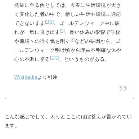
発症に至る例としては、今春に生活環境が大き
く変化した者の中で、新しい生活や環境に適応
[1]
[2]
できないまま
、ゴールデンウィーク中に疲
[1]
れが一気に噴き出す
、長い休みの影響で学校
[3]
や職場への行く気を削ぐ
などの要因から、ゴ
ールデンウィーク明け頃から理由不明確な体や
[1]
[2]
心の不調に陥る
、というものがある。
Wikipedia
より引用
こんな感じでして、わりとここにほぼ答えが書かれてい
ます。