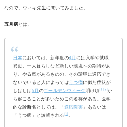
なので、ウィキ先生に聞いてみました。
五月病
とは、
日本
においては、新年度の
4月
には入学や就職、
異動、一人暮らしなど新しい環境への期待があ
り、やる気があるものの、その環境に適応でき
ないでいると人によっては
うつ病
に似た症状が
[1]
[2]
しばしば
5月
の
ゴールデンウィーク
明け頃
か
ら起こることが多いためこの名称がある。医学
的な診断名としては、「
適応障害
」あるいは
[1]
「うつ病」と診断される
。