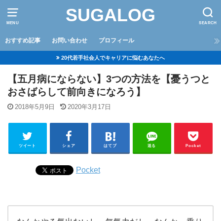
SUGALOG
MENU
SEARCH
おすすめ記事
お問い合わせ
プロフィール
20代若手社会人でキャリアに悩むあなたへ
【五月病にならない】3つの方法を【憂うつと
おさばらして前向きになろう】
2018年5月9日
2020年3月17日
ツイート
シェア
はてブ
送る
Pocket
Pocket