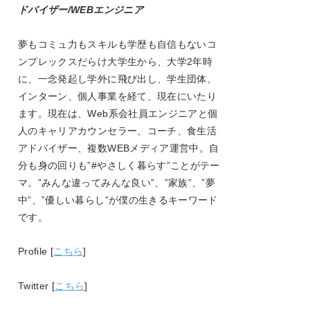
ドバイザー/WEBエンジニア
夢もコミュ力もスキルも学歴も自信もないコ
ンプレックスだらけ大学生から、大学
2
年時
に、一念発起し学外に飛び出し、学生団体、
インターン、個人事業を経て、現在にいたり
ます。現在は、
Web
系会社員エンジニアと個
人のキャリアカウンセラー、コーチ、食生活
アドバイザー、複数
WEB
メディア運営中。自
分も身の回りも
”#
やさしく暮らす
”
ことがテー
マ。
”
みんな違ってみんな良い
”
、
”
家族
”
、
”
夢
中
”
、
”
優しい暮らし
”
が僕の生きるキーワード
です。
Profile [
こちら
]
Twitter [
こちら
]