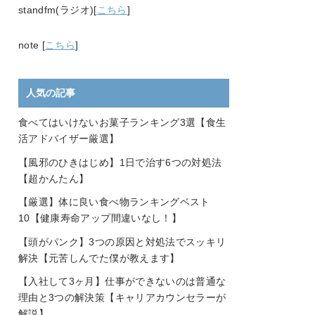
standfm(ラジオ)[
こちら
]
note [
こちら
]
人気の記事
食べてはいけないお菓子ランキング3選【食生
活アドバイザー厳選】
【風邪のひきはじめ】1日で治す6つの対処法
【超かんたん】
【厳選】体に良い食べ物ランキングベスト
10【健康寿命アップ間違いなし！】
【頭がパンク】3つの原因と対処法でスッキリ
解決【元苦しんでた僕が教えます】
【入社して3ヶ月】仕事ができないのは普通な
理由と3つの解決策【キャリアカウンセラーが
解説】